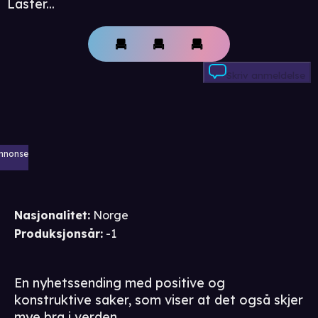
Laster...
Skriv anmeldelse
nnonse
Nasjonalitet
:
Norge
Produksjonsår
:
-1
En nyhetssending med positive og
konstruktive saker, som viser at det også skjer
mye bra i verden.