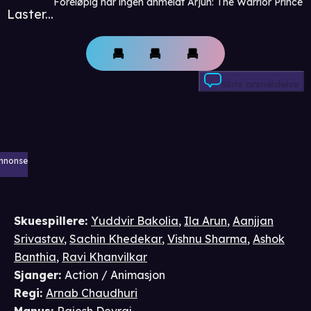
Foreløpig har ingen anmeldt Arjun: The Warrior Prince
Laster...
Skriv anmeldelse
nnonse
Skuespillere
:
Yuddvir Bakolia
,
Ila Arun
,
Aanjjan
Srivastav
,
Sachin Khedekar
,
Vishnu Sharma
,
Ashok
Banthia
,
Ravi Khanvilkar
Sjanger
:
Action / Animasjon
Regi
:
Arnab Chaudhuri