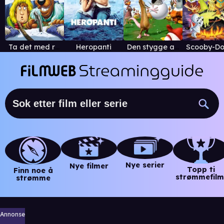
Ta det med roo Scooby-Doo!
Heropanti
Den stygge andungen og jeg
Nye serier
Nye filmer
Topp ti
Finn noe å
strømmefilm
strømme
Annonse