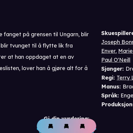
Skuespiller
e fanget på grensen til Ungarn, blir
Joseph Bonn
ir tvunget til å flytte lik fra
Enver
,
Marie
ter at han oppdaget at en av
Paul O'Neill
listen, lover han å gjøre alt for å
Sjanger
:
Dr
Regi
:
Terry
Manus
:
Bra
Språk
:
Enge
Produksjon
Gi din vurdering: