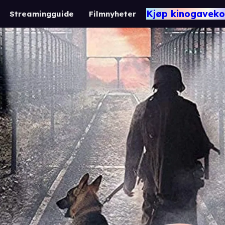
Kjøp kinogaveko
Streamingguide
Filmnyheter