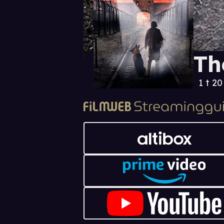
Th
1 t 2