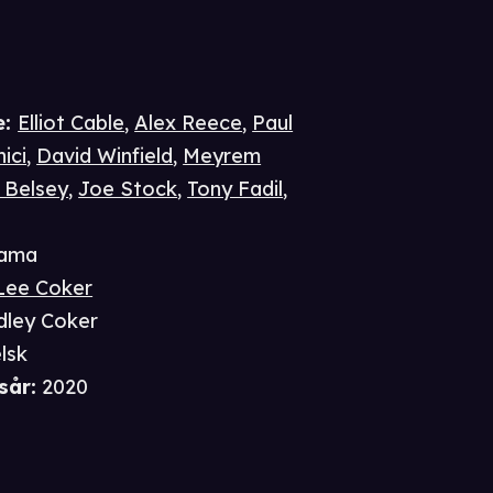
e
:
Elliot Cable
,
Alex Reece
,
Paul
ici
,
David Winfield
,
Meyrem
 Belsey
,
Joe Stock
,
Tony Fadil
,
ama
 Lee Coker
dley Coker
lsk
sår
:
2020