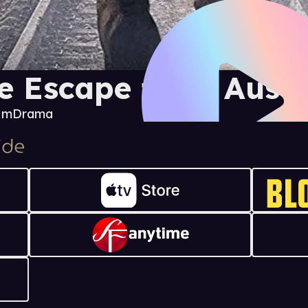
e Escape from Ausc
0 m
Drama