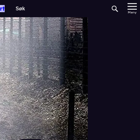
rt
Meny