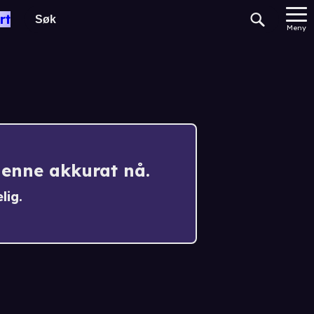
rt
e
Meny
denne akkurat nå.
lig.