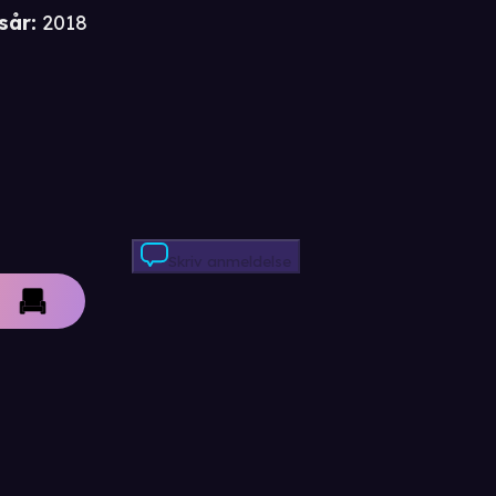
sår
:
2018
Skriv anmeldelse