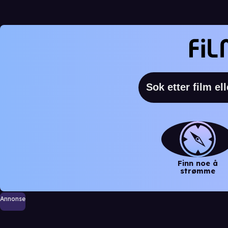
Finn noe å
strømme
Annonse