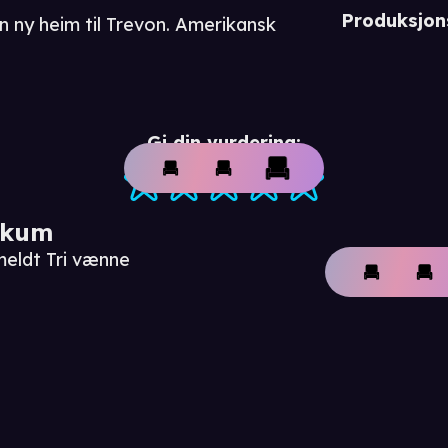
Produksjon
in ny heim til Trevon. Amerikansk
Gi din vurdering:
ikum
meldt Tri vænne