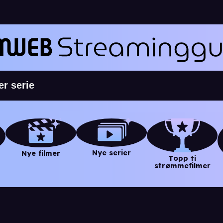
Nye serier
Nye filmer
Topp ti
strømmefilmer