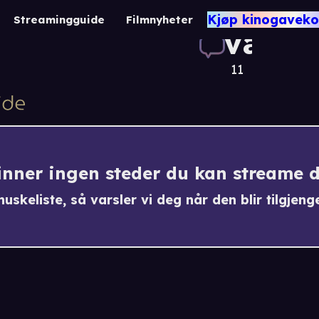
Tri
Kjøp kinogaveko
Streamingguide
Filmnyheter
vænn
11
finner ingen steder du kan streame 
uskeliste, så varsler vi deg når den blir tilgjenge