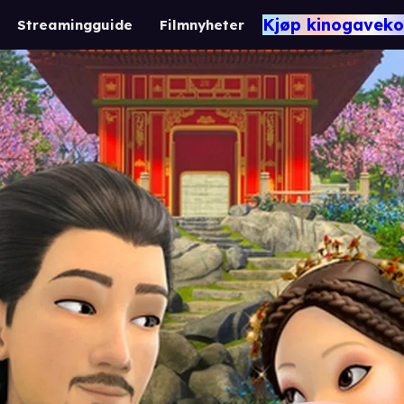
Kjøp kinogaveko
Streamingguide
Filmnyheter