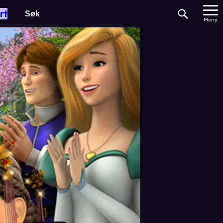
rt
Meny