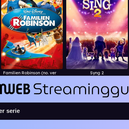
Familien Robinson (no. versjon)
Syng 2