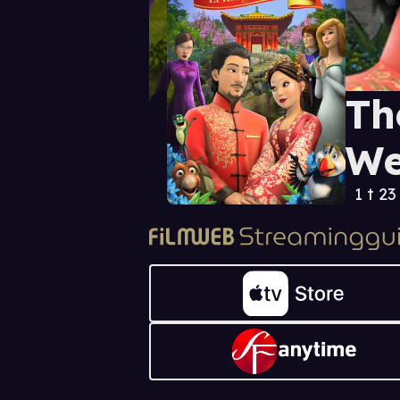
Th
We
1 t 23