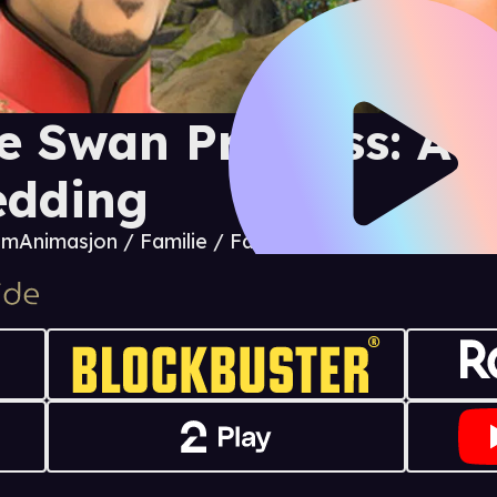
e Swan Princess: A 
dding
 m
Animasjon / Familie / Fantasy