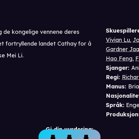
Skuespiller
og de kongelige vennene deres
Vivian Lu
,
J
et fortryllende landet Cathay for å
Gardner Ja
se Mei Li.
Hao Feng
,
F
Sjanger
:
An
Regi
:
Richar
Manus
:
Bri
Nasjonalite
Språk
:
Enge
Produksjon
Gi din vurdering: