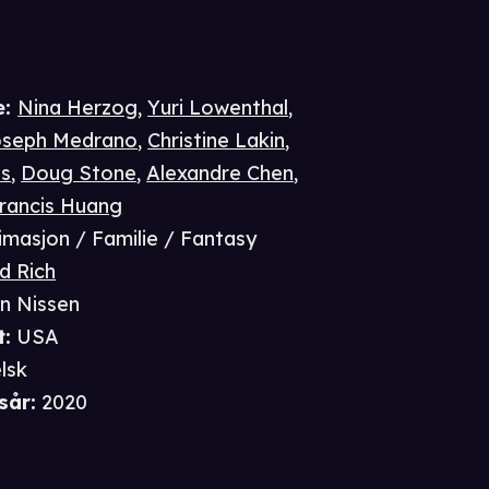
e
:
Nina Herzog
,
Yuri Lowenthal
,
oseph Medrano
,
Christine Lakin
,
as
,
Doug Stone
,
Alexandre Chen
,
rancis Huang
imasjon / Familie / Fantasy
d Rich
an Nissen
t
:
USA
lsk
sår
:
2020