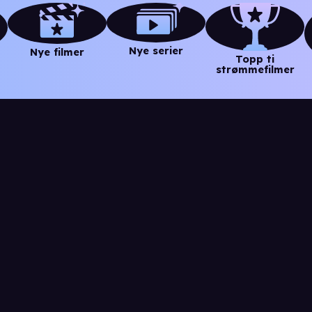
Nye serier
Nye filmer
Topp ti
strømmefilmer