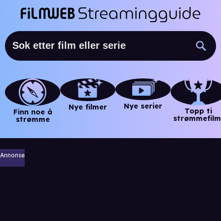
Nye serier
Nye filmer
Topp ti
Finn noe å
strømmefilm
strømme
Annonse