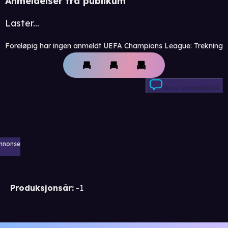
Anmeldelser fra publikum
Laster...
Foreløpig har ingen anmeldt UEFA Champions League: Trekning
Skriv anmeldelse
nnonse
Produksjonsår
:
-1