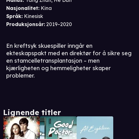
Manus
:
Yang Zhun
,
He Dun
Nasjonalitet
:
Kina
Språk
:
Kinesisk
Produksjonsår
:
2019–2020
En kreftsyk skuespiller inngår en
ekteskapspakt med en direktør for å sikre seg
en stamcelletransplantasjon – men
kjærligheten og hemmeligheter skaper
problemer.
Lignende titler