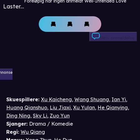
Foreløpig har ingen anmeldt Well-Intended Love
Laster...
Skriv anmeldelse
nnonse
Skuespillere
:
Xu Kaicheng
,
Wang Shuang
,
Ian Yi
,
Huang Qianshuo
,
Liu Jiaxi
,
Xu Yulan
,
He Qianying
,
Ding Ning
,
Sky Li
,
Zuo Yun
Sjanger
:
Drama / Komedie
Regi
:
Wu Qiang