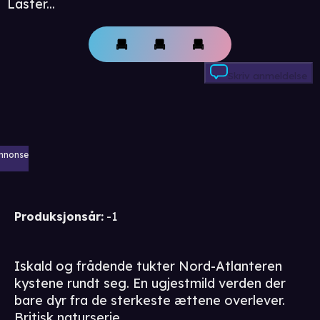
Laster...
Skriv anmeldelse
nnonse
Produksjonsår
:
-1
Iskald og frådende tukter Nord-Atlanteren
kystene rundt seg. En ugjestmild verden der
bare dyr fra de sterkeste ættene overlever.
Britisk naturserie.