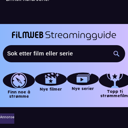
Nye serier
Nye filmer
Topp ti
Finn noe å
strømmefilm
strømme
Annonse