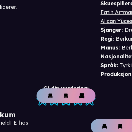
Skuespiller
iderer.
Fatih Artma
Alican Yüce
Sjanger
:
Dr
Regi
:
Berku
Manus
:
Ber
Nasjonalite
Språk
:
Tyrk
Produksjon
Gi din vurdering:
ikum
meldt Ethos