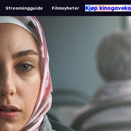
Kjøp kinogaveko
Streamingguide
Filmnyheter