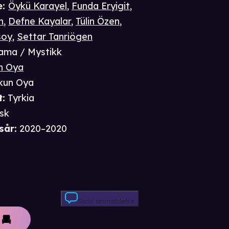
e
:
Öykü Karayel
,
Funda Eryigit
,
n
,
Defne Kayalar
,
Tülin Özen
,
soy
,
Settar Tanriögen
ama / Mystikk
n Oya
kun Oya
t
:
Tyrkia
isk
sår
:
2020–2020
Skriv anmeldelse