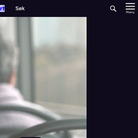
rt
Meny