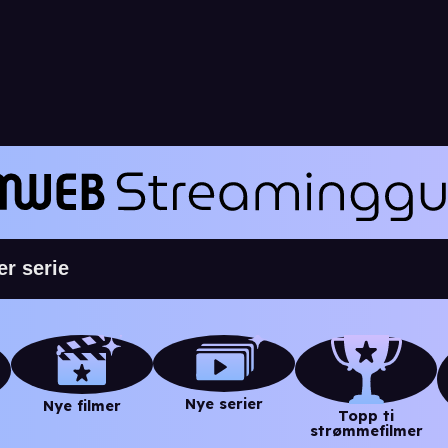
Nye serier
Nye filmer
Topp ti
strømmefilmer