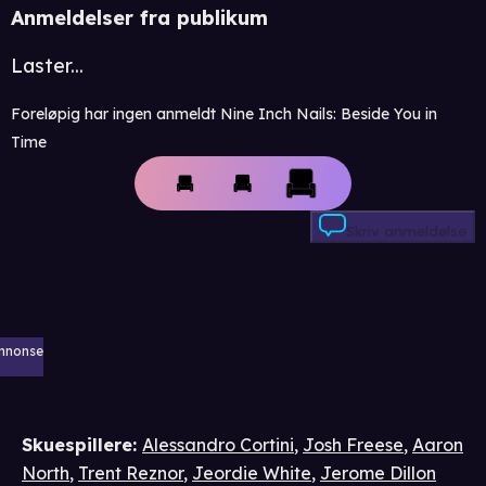
Anmeldelser fra publikum
Laster...
Foreløpig har ingen anmeldt Nine Inch Nails: Beside You in
Time
Skriv anmeldelse
nnonse
Skuespillere
:
Alessandro Cortini
,
Josh Freese
,
Aaron
North
,
Trent Reznor
,
Jeordie White
,
Jerome Dillon