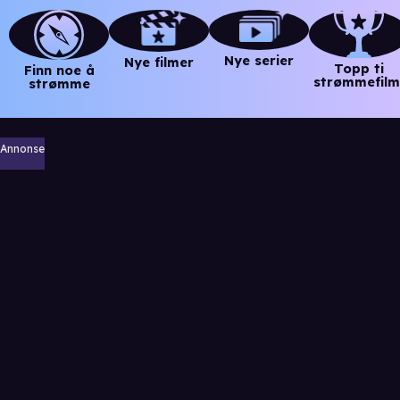
Nye serier
Nye filmer
Topp ti
Finn noe å
strømmefilm
strømme
Annonse