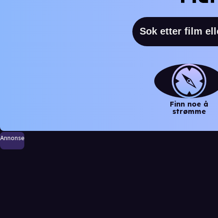
Finn noe å
strømme
Annonse