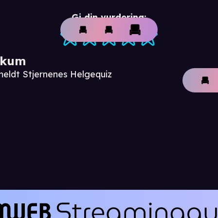
Gi din vurdering:
ikum
meldt Stjernenes Helgequiz