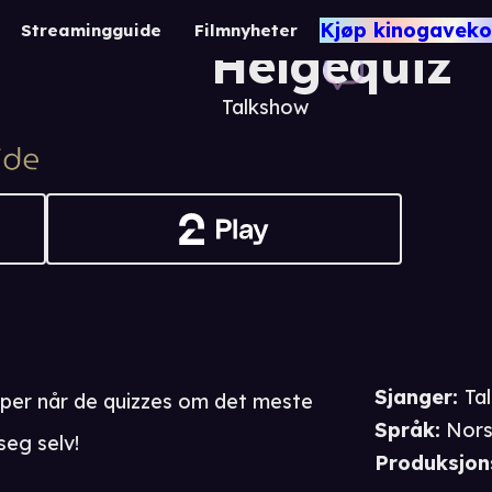
Stjernenes
Kjøp kinogaveko
Streamingguide
Filmnyheter
Helgequiz
Talkshow
Sjanger
:
Ta
aper når de quizzes om det meste
Språk
:
Nor
eg selv!
Produksjon