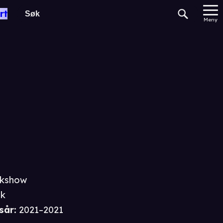
rt
Meny
lkshow
sk
sår
:
2021–2021