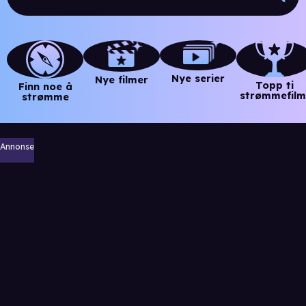
Nye serier
Nye filmer
Topp ti
Finn noe å
strømmefilm
strømme
Annonse