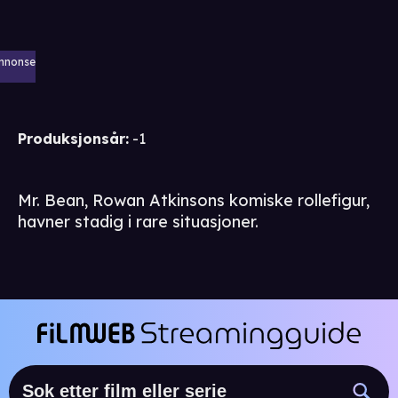
nnonse
Produksjonsår
:
-1
Mr. Bean, Rowan Atkinsons komiske rollefigur,
havner stadig i rare situasjoner.