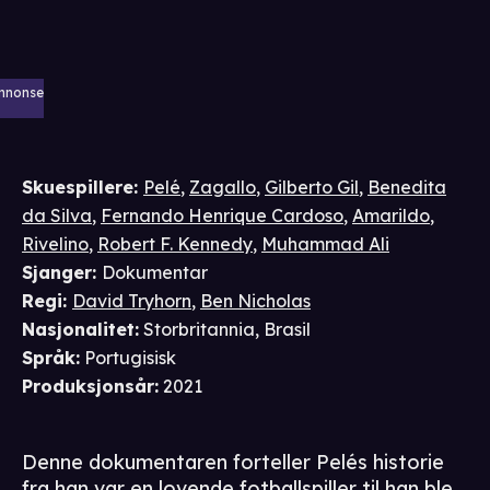
nnonse
Skuespillere
:
Pelé
,
Zagallo
,
Gilberto Gil
,
Benedita
da Silva
,
Fernando Henrique Cardoso
,
Amarildo
,
Rivelino
,
Robert F. Kennedy
,
Muhammad Ali
Sjanger
:
Dokumentar
Regi
:
David Tryhorn
,
Ben Nicholas
Nasjonalitet
:
Storbritannia, Brasil
Språk
:
Portugisisk
Produksjonsår
:
2021
Denne dokumentaren forteller Pelés historie
fra han var en lovende fotballspiller til han ble