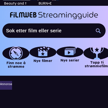
Beauty and the Beast: The Enchanted Christmas
BURN•E
Nye serier
Nye filmer
Topp ti
Finn noe å
strømmefilm
strømme
Annonse