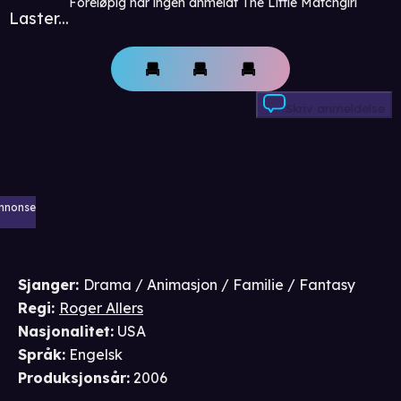
Foreløpig har ingen anmeldt The Little Matchgirl
Laster...
Skriv anmeldelse
nnonse
Sjanger
:
Drama / Animasjon / Familie / Fantasy
Regi
:
Roger Allers
Nasjonalitet
:
USA
Språk
:
Engelsk
Produksjonsår
:
2006