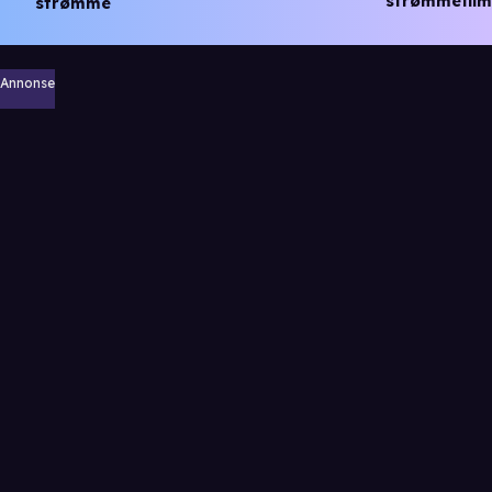
strømmefilm
strømme
Annonse