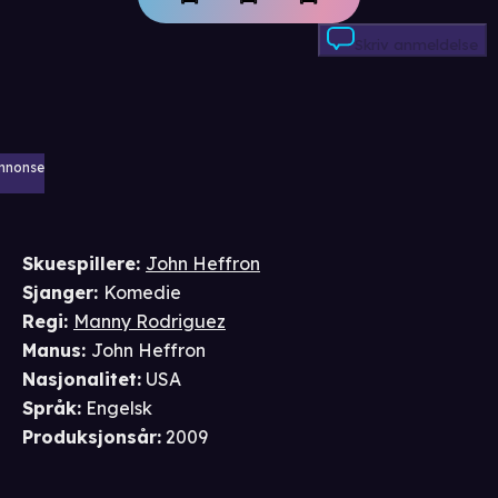
Skriv anmeldelse
nnonse
Skuespillere
:
John Heffron
Sjanger
:
Komedie
Regi
:
Manny Rodriguez
Manus
:
John Heffron
Nasjonalitet
:
USA
Språk
:
Engelsk
Produksjonsår
:
2009