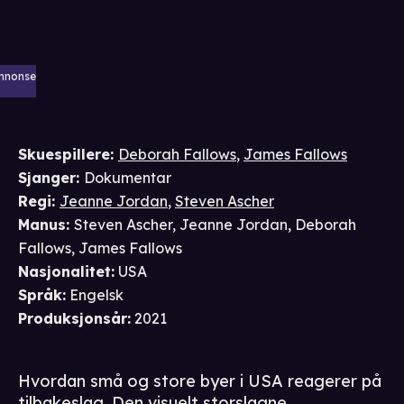
nnonse
Skuespillere
:
Deborah Fallows
,
James Fallows
Sjanger
:
Dokumentar
Regi
:
Jeanne Jordan
,
Steven Ascher
Manus
:
Steven Ascher
,
Jeanne Jordan
,
Deborah
Fallows
,
James Fallows
Nasjonalitet
:
USA
Språk
:
Engelsk
Produksjonsår
:
2021
Hvordan små og store byer i USA reagerer på
tilbakeslag. Den visuelt storslagne