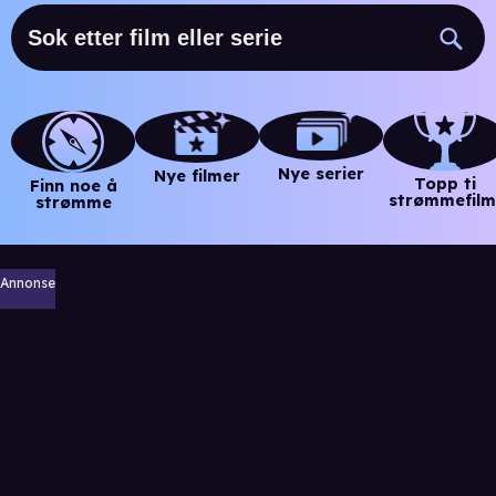
Nye serier
Nye filmer
Topp ti
Finn noe å
strømmefilm
strømme
Annonse