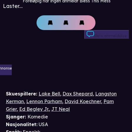
Foreløpig har ingen anmeldt Bless This Mess
Laster...
Skriv anmeldelse
nnonse
Skuespillere
:
Lake Bell
,
Dax Shepard
,
Langston
Kerman
,
Lennon Parham
,
David Koechner
,
Pam
Grier
,
Ed Begley Jr.
,
JT Neal
Sjanger
:
Komedie
Nasjonalitet
:
USA