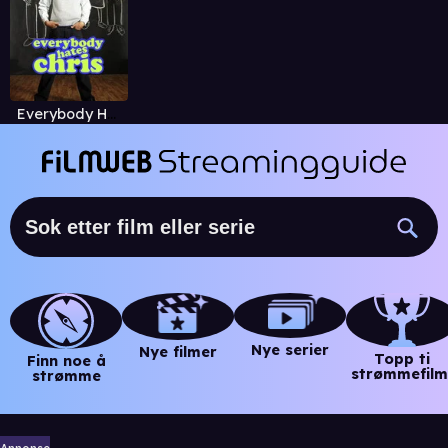
Everybody Hates Chris
Nye serier
Nye filmer
Topp ti
Finn noe å
strømmefilm
strømme