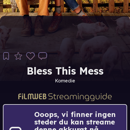
Bless This Mess
Komedie
Ooops, vi finner ingen
steder du kan streame
denne akkurat nå.