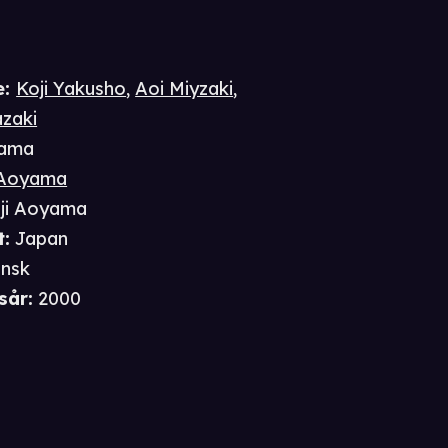
e
:
Koji Yakusho
,
Aoi Miyzaki
,
zaki
ama
i Aoyama
nji Aoyama
t
:
Japan
nsk
sår
:
2000