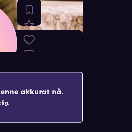
denne akkurat nå.
lig.