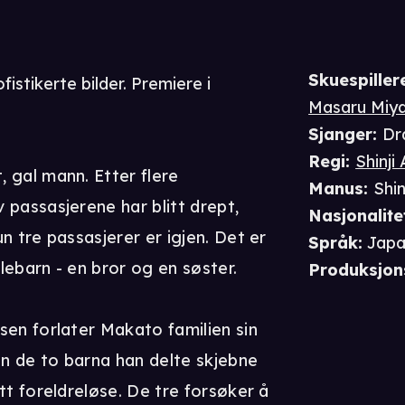
Skuespiller
fistikerte bilder. Premiere i
Masaru Miya
Sjanger
:
Dr
Regi
:
Shinj
 gal mann. Etter flere
Manus
:
Shi
 passasjerene har blitt drept,
Nasjonalite
n tre passasjerer er igjen. Det er
Språk
:
Japa
ebarn - en bror og en søster.
Produksjon
sen forlater Makato familien sin
n de to barna han delte skjebne
tt foreldreløse. De tre forsøker å