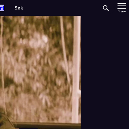
rt
Meny