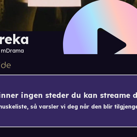
reka
8 m
Drama
finner ingen steder du kan streame 
uskeliste, så varsler vi deg når den blir tilgjenge