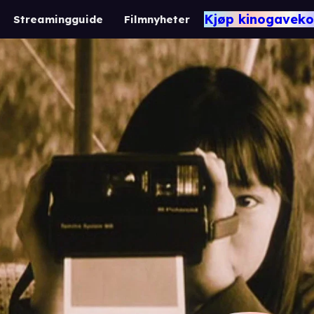
Kjøp kinogaveko
Streamingguide
Filmnyheter