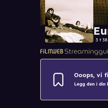
Eu
3 t 3
Ooops, vi 
Legg den i din h