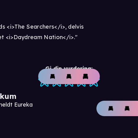
s <i>The Searchers</i>, delvis
et <i>Daydream Nation</i>."
Gi din vurdering:
ikum
meldt Eureka