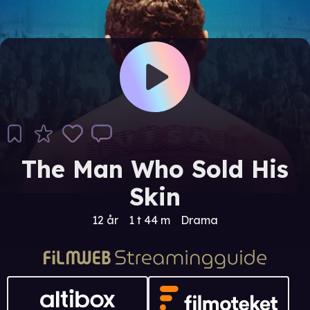
The Man Who Sold His
Skin
12 år
1 t 44 m
Drama