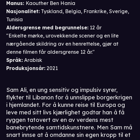
Manus
:
Kaouther Ben Hania
Nasjonalitet
:
Tyskland, Belgia, Frankrike, Sverige,
Tunisia
Aldersgrense
med begrunnelse
:
12 år
"Enkelte mørke, urovekkende scener og en lite
nærgående skildring av en henrettelse, gjør at
denne filmen får aldersgrense 12 år."
Språk
:
Arabisk
Produksjonsår
:
2021
Sam Ali, en ung sensitiv og impulsiv syrer,
flykter til Libanon for å unnslippe borgerkrigen
i hjemlandet. For å kunne reise til Europa og
leve med sitt livs kjærlighet godtar han å få
ryggen tatovert av en av verdens mest
banebrytende samtidskunstnere. Men Sam må
snart innse at å omdanne sin egen kropp til et