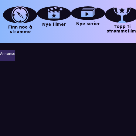
Nye serier
Nye filmer
Topp ti
Finn noe å
strømmefilm
strømme
Annonse