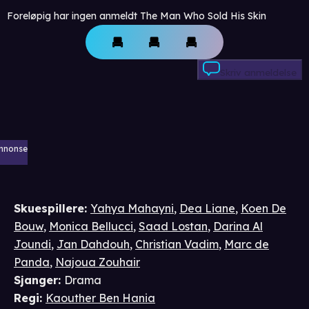
Foreløpig har ingen anmeldt The Man Who Sold His Skin
Skriv anmeldelse
nnonse
Skuespillere
:
Yahya Mahayni
,
Dea Liane
,
Koen De
Bouw
,
Monica Bellucci
,
Saad Lostan
,
Darina Al
Joundi
,
Jan Dahdouh
,
Christian Vadim
,
Marc de
Panda
,
Najoua Zouhair
Sjanger
:
Drama
Regi
:
Kaouther Ben Hania