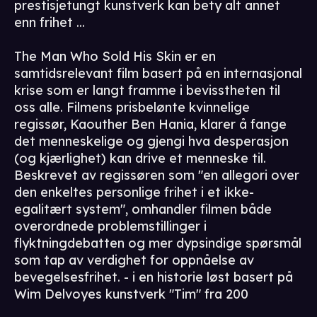
prestisjetungt kunstverk kan bety alt annet
enn frihet ...
The Man Who Sold His Skin er en
samtidsrelevant film basert på en internasjonal
krise som er langt framme i bevisstheten til
oss alle. Filmens prisbelønte kvinnelige
regissør, Kaouther Ben Hania, klarer å fange
det menneskelige og gjengi hva desperasjon
(og kjærlighet) kan drive et menneske til.
Beskrevet av regissøren som "en allegori over
den enkeltes personlige frihet i et ikke-
egalitært system", omhandler filmen både
overordnede problemstillinger i
flyktningdebatten og mer dypsindige spørsmål
som tap av verdighet for oppnåelse av
bevegelsesfrihet. - i en historie løst basert på
Wim Delvoyes kunstverk "Tim" fra 200