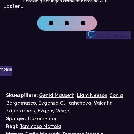
Foreløpig har ingen anmeldt Karenina & I
Laster...
Skriv anmeldelse
nnonse
Skuespillere
:
Gørild Mauseth
,
Liam Neeson
,
Sonia
Bergamasco
,
Evgeniia Guliashcheva
,
Valentin
Zaporozhets
,
Evgeny Veigel
Sjanger
:
Dokumentar
Regi
:
Tommaso Mottola