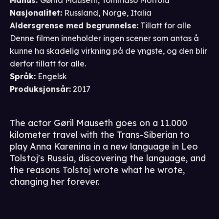
Manus
:
Gørild Mauseth
,
Tommaso Mottola
Nasjonalitet
:
Russland, Norge, Italia
Aldersgrense
med begrunnelse
:
Tillatt for alle
Denne filmen inneholder ingen scener som antas å
kunne ha skadelig virkning på de yngste, og den blir
derfor tillatt for alle.
Språk
:
Engelsk
Produksjonsår
:
2017
The actor Gøril Mauseth goes on a 11.000
kilometer travel with the Trans-Siberian to
play Anna Karenina in a new language in Leo
Tolstoj's Russia, discovering the language, and
the reasons Tolstoj wrote what he wrote,
changing her forever.