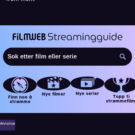
Nye serier
Nye filmer
Topp ti
Finn noe å
strømmefilm
strømme
Annonse