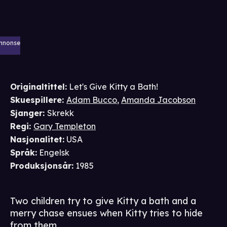
nnonse
Originaltittel:
Let's Give Kitty a Bath!
Skuespillere
:
Adam Bucco
,
Amanda Jacobson
Sjanger
:
Skrekk
Regi
:
Gary Templeton
Nasjonalitet
:
USA
Språk
:
Engelsk
Produksjonsår
:
1985
Two children try to give Kitty a bath and a
merry chase ensues when Kitty tries to hide
from them.