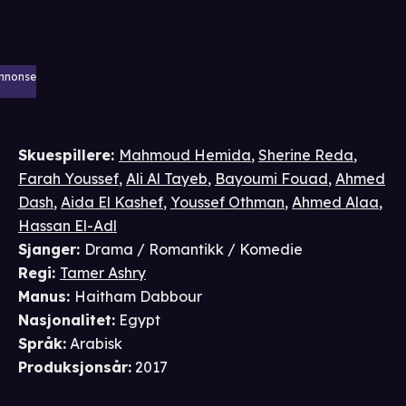
nnonse
Skuespillere
:
Mahmoud Hemida
,
Sherine Reda
,
Farah Youssef
,
Ali Al Tayeb
,
Bayoumi Fouad
,
Ahmed
Dash
,
Aida El Kashef
,
Youssef Othman
,
Ahmed Alaa
,
Hassan El-Adl
Sjanger
:
Drama / Romantikk / Komedie
Regi
:
Tamer Ashry
Manus
:
Haitham Dabbour
Nasjonalitet
:
Egypt
Språk
:
Arabisk
Produksjonsår
:
2017