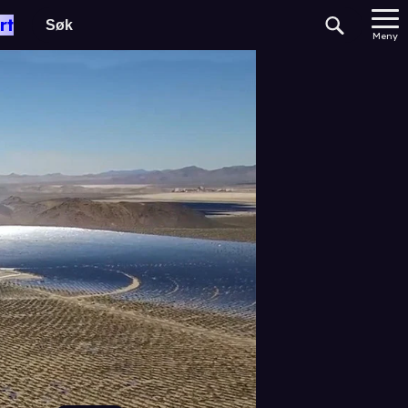
rt
Meny