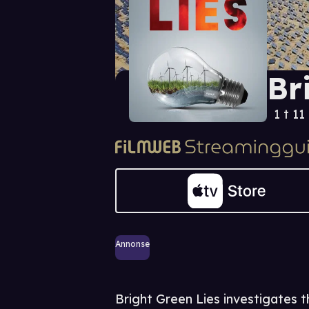
Br
1 t 11
Annonse
Bright Green Lies investigates t