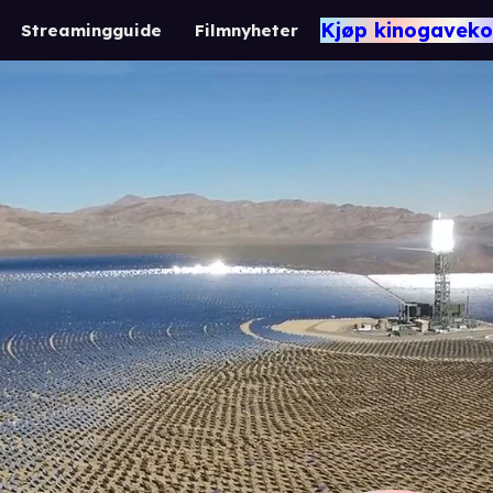
Kjøp kinogaveko
Streamingguide
Filmnyheter