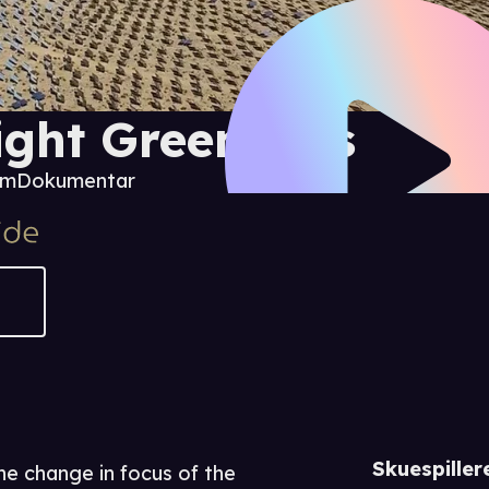
ight Green Lies
 m
Dokumentar
Skuespiller
he change in focus of the