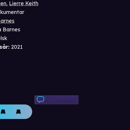
sen
,
Lierre Keith
kumentar
Barnes
ia Barnes
lsk
sår
:
2021
Skriv anmeldelse