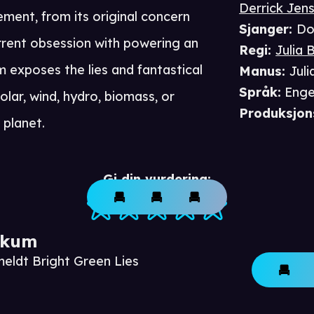
Derrick Jen
ent, from its original concern
Sjanger
:
Do
urrent obsession with powering an
Regi
:
Julia 
lm exposes the lies and fantastical
Manus
:
Jul
Språk
:
Enge
olar, wind, hydro, biomass, or
Produksjon
 planet.
Gi din vurdering:
ikum
meldt Bright Green Lies