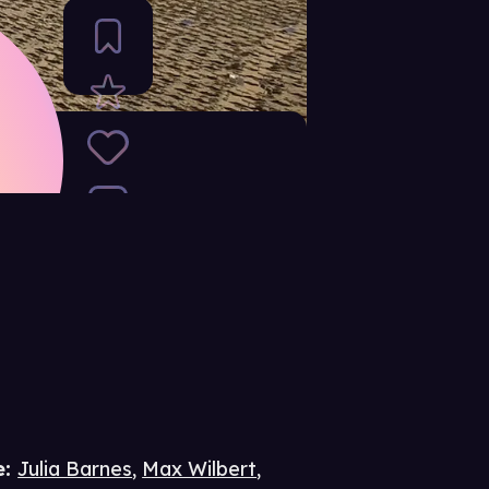
e
:
Julia Barnes
,
Max Wilbert
,