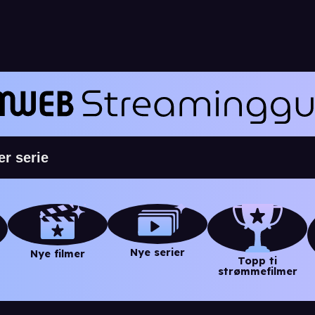
Nye serier
Nye filmer
Topp ti
strømmefilmer