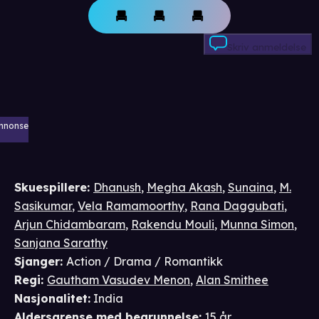
Skriv anmeldelse
nnonse
Skuespillere
:
Dhanush
,
Megha Akash
,
Sunaina
,
M.
Sasikumar
,
Vela Ramamoorthy
,
Rana Daggubati
,
Arjun Chidambaram
,
Rakendu Mouli
,
Munna Simon
,
Sanjana Sarathy
Sjanger
:
Action / Drama / Romantikk
Regi
:
Gautham Vasudev Menon
,
Alan Smithee
Nasjonalitet
:
India
Aldersgrense
med begrunnelse
:
15 år