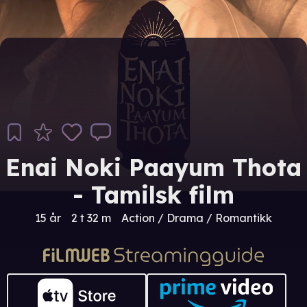
Enai Noki Paayum Thota
- Tamilsk film
15 år
2 t 32 m
Action / Drama / Romantikk