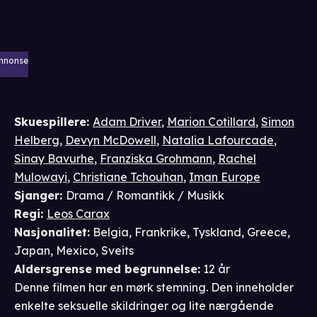
nnonse
Skuespillere
:
Adam Driver
,
Marion Cotillard
,
Simon
Helberg
,
Devyn McDowell
,
Natalia Lafourcade
,
Sinay Bavurhe
,
Franziska Grohmann
,
Rachel
Mulowayi
,
Christiane Tchouhan
,
Iman Europe
Sjanger
:
Drama / Romantikk / Musikk
Regi
:
Leos Carax
Nasjonalitet
:
Belgia, Frankrike, Tyskland, Greece,
Japan, Mexico, Sveits
Aldersgrense
med begrunnelse
:
12 år
Denne filmen har en mørk stemning. Den inneholder
enkelte seksuelle skildringer og lite nærgående