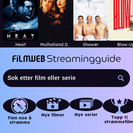
Heat
Mulholland Drive
Shower
Blow-U
Nye serier
Nye filmer
Topp ti
Finn noe å
strømmefilm
strømme