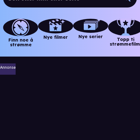
Nye serier
Nye filmer
Topp ti
Finn noe å
strømmefilm
strømme
Annonse