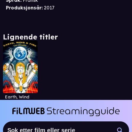
Språk
:
Fransk
Produksjonsår
:
2017
Lignende titler
Earth, Wind and Fire - Live in Japan