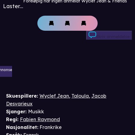
Foreløpig har ingen anmeldt Wyclef Jean & Friends
Laster...
Skriv anmeldelse
nnonse
Skuespillere
:
Wyclef Jean
,
Taloula
,
Jacob
Desvarieux
Sjanger
:
Musikk
Regi
:
Fabien Raymond
Nasjonalitet
:
Frankrike