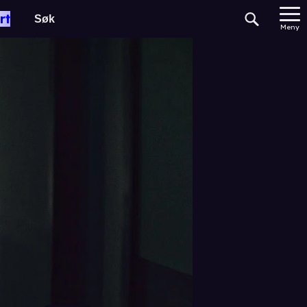
rt
Meny