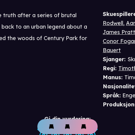
Skuespiller
 truth after a series of brutal
Rodwell
,
Aar
 back to an urban legend about a
James Prat
lked the woods of Century Park for
Conor Foga
Bauert
Sjanger
:
Skr
Regi
:
Timot
Manus
:
Tim
Nasjonalite
Språk
:
Enge
Produksjon
Gi din vurdering: