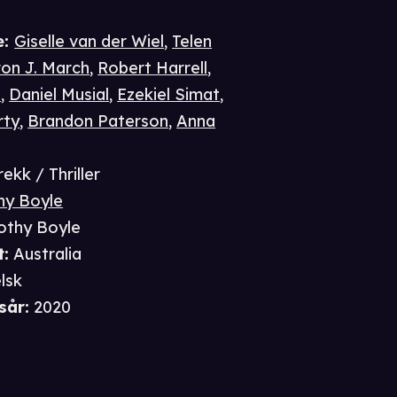
e
:
Giselle van der Wiel
,
Telen
on J. March
,
Robert Harrell
,
t
,
Daniel Musial
,
Ezekiel Simat
,
rty
,
Brandon Paterson
,
Anna
ekk / Thriller
hy Boyle
othy Boyle
t
:
Australia
lsk
sår
:
2020