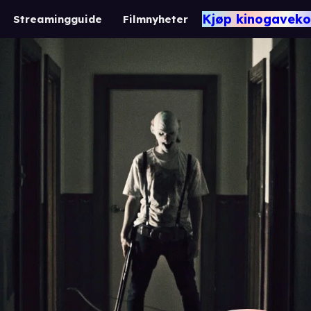
Kjøp kinogaveko
Streamingguide
Filmnyheter