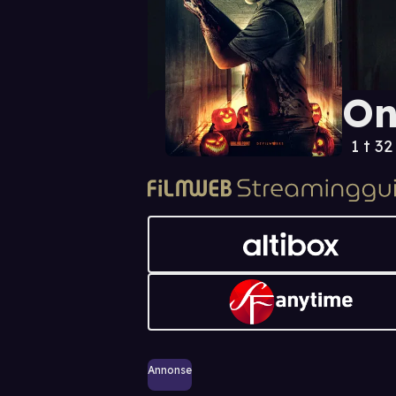
On
1 t 32
Annonse