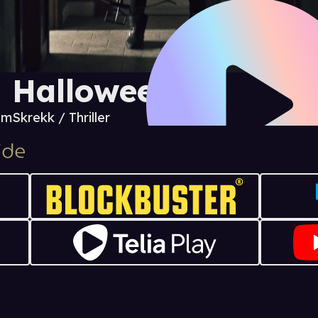
 Halloween
 m
Skrekk / Thriller