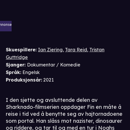
nnonse
Skuespillere
:
Ian Ziering
,
Tara Reid
,
Tristan
Guttridge
Sjanger
:
Dokumentar / Komedie
Språk
:
Engelsk
Produksjonsår
:
2021
I den sjette og avsluttende delen av
Sharknado-filmserien oppdager Fin en måte å
reise i tid ved å benytte seg av hajtornadoene
som portal. Han slåss mot nazister, dinosaurer
og riddere, og tar til og med en tur i Noahs