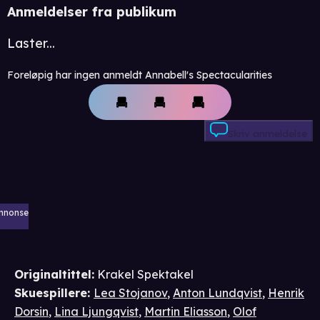
Anmeldelser fra publikum
Laster...
Foreløpig har ingen anmeldt Annabell's Spectacularities
Skriv anmeldelse
nnonse
Originaltittel:
Krakel Spektakel
Skuespillere
:
Lea Stojanov
,
Anton Lundqvist
,
Henrik
Dorsin
,
Lina Ljungqvist
,
Martin Eliasson
,
Olof