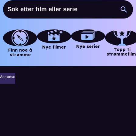
Nye serier
Nye filmer
Topp ti
Finn noe å
strømmefilm
strømme
Annonse