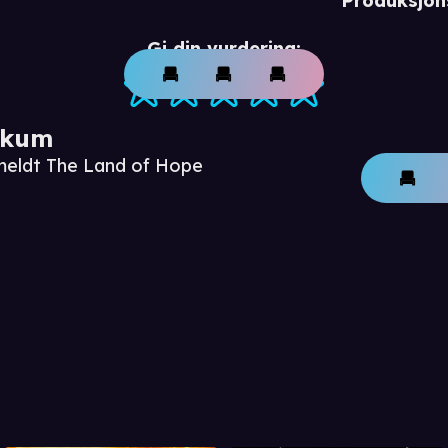
Produksjon
Gi din vurdering:
ikum
meldt The Land of Hope