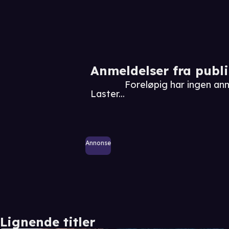
Anmeldelser fra publ
Foreløpig har ingen an
Laster...
Annonse
Lignende titler