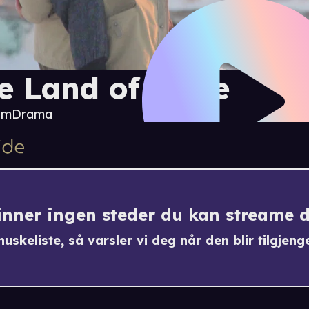
e Land of Hope
 m
Drama
finner ingen steder du kan streame 
uskeliste, så varsler vi deg når den blir tilgjenge