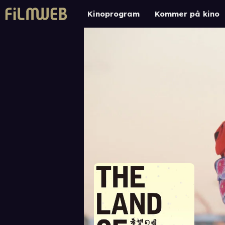
Kinoprogram
Kommer på kino