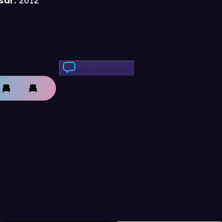
sår
:
2012
Skriv anmeldelse