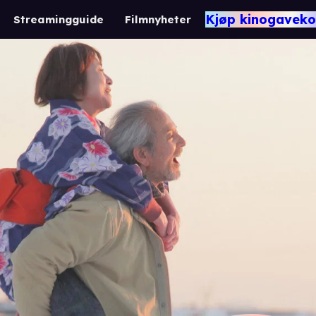
Kjøp kinogaveko
Streamingguide
Filmnyheter