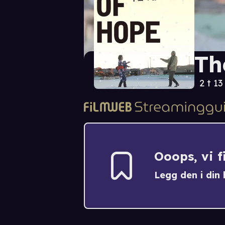
Th
2 t 13
Ooops, vi 
Legg den i din h