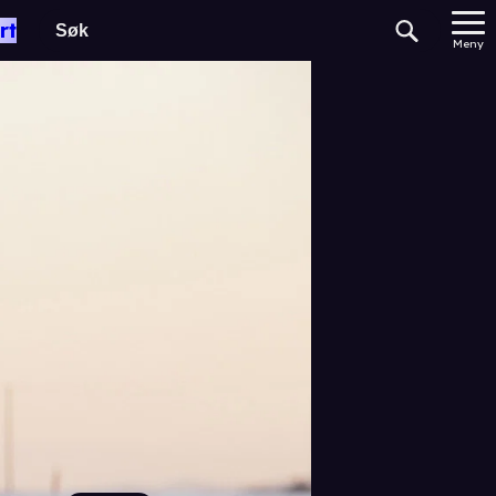
rt
Meny