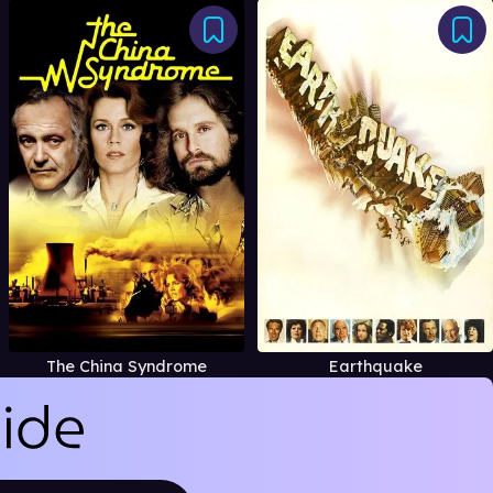
The China Syndrome
Earthquake