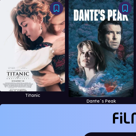
Titanic
Dante´s Peak