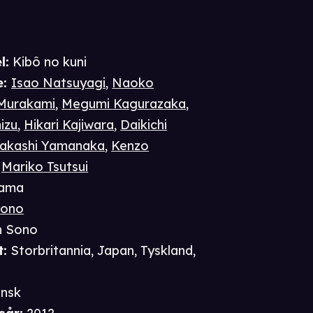
l:
Kibô no kuni
e
:
Isao Natsuyagi
,
Naoko
Murakami
,
Megumi Kagurazaka
,
izu
,
Hikari Kajiwara
,
Daikichi
Takashi Yamanaka
,
Kenzo
,
Mariko Tsutsui
ama
Sono
n Sono
t
:
Storbritannia, Japan, Tyskland,
nsk