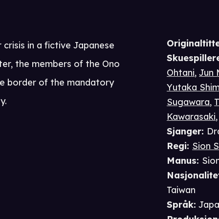
Originaltitte
crisis in a fictive Japanese
Skuespiller
ster, the members of the Ono
Ohtani
,
Jun 
the border of the mandatory
Yutaka Shim
y.
Sugawara
,
Kawarasaki
Sjanger
:
Dr
Regi
:
Sion 
Manus
:
Sio
Nasjonalite
Taiwan
Språk
:
Japa