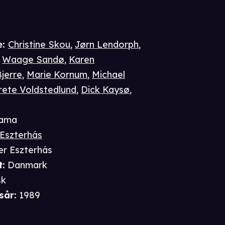
e
:
Christine Skou
,
Jørn Lendorph
,
,
Waage Sandø
,
Karen
jerre
,
Marie Kornum
,
Michael
ete Voldstedlund
,
Dick Kaysø
,
ama
 Eszterhás
er Eszterhás
t
:
Danmark
sk
sår
:
1989