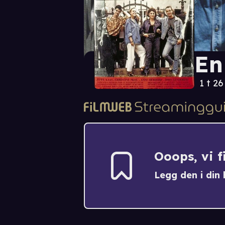
En
1 t 2
Ooops, vi 
Legg den i din h