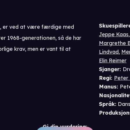
Skuespiller
e, er ved at være færdige med
Jeppe Kaas
rer 1968-generationen, så de har
Margrethe B
rlige krav, men er vant til at
Lindvad
,
Mer
Elin Reimer
Sjanger
:
Dr
Regi
:
Peter
Manus
:
Pet
Nasjonalite
Språk
:
Dan
Produksjon
Gi din vurdering: