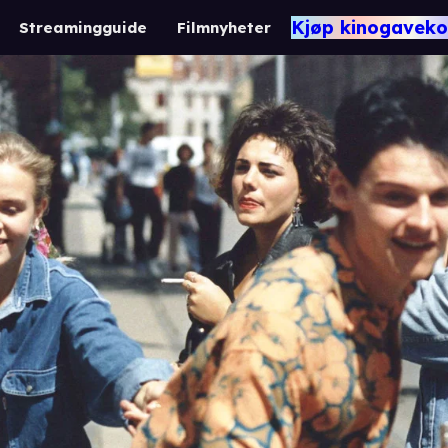
Kjøp kinogaveko
Streamingguide
Filmnyheter