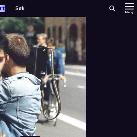
rt
Meny