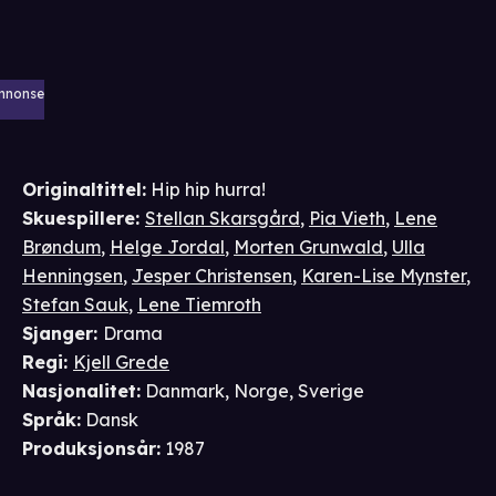
nnonse
Originaltittel:
Hip hip hurra!
Skuespillere
:
Stellan Skarsgård
,
Pia Vieth
,
Lene
Brøndum
,
Helge Jordal
,
Morten Grunwald
,
Ulla
Henningsen
,
Jesper Christensen
,
Karen-Lise Mynster
,
Stefan Sauk
,
Lene Tiemroth
Sjanger
:
Drama
Regi
:
Kjell Grede
Nasjonalitet
:
Danmark, Norge, Sverige
Språk
:
Dansk
Produksjonsår
:
1987