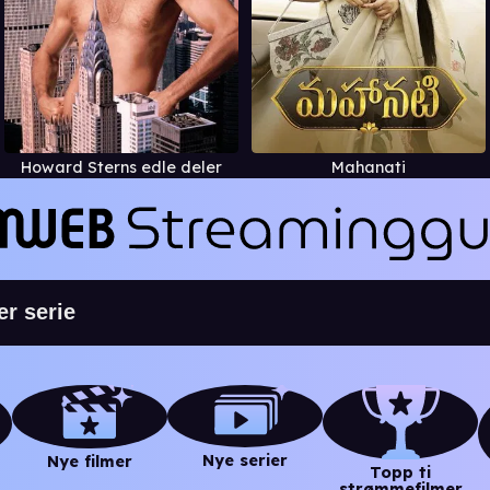
Howard Sterns edle deler
Mahanati
Nye serier
Nye filmer
Topp ti
strømmefilmer