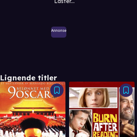
Laster...
Annonse
Lignende titler