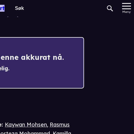
The Movie
rt
Meny
denne akkurat nå.
lig.
e
:
Kaywan Mohsen
,
Rasmus
orteza Mohammad
,
Kamilla