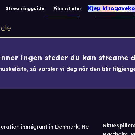
Made In Denmark: 
Kjøp kinogaveko
Streamingguide
Filmnyheter
1 t 31 m
Drama / Krim
finner ingen steder du kan streame 
uskeliste, så varsler vi deg når den blir tilgjenge
Skuespiller
eration immigrant in Denmark. He
Bastholm
,
M