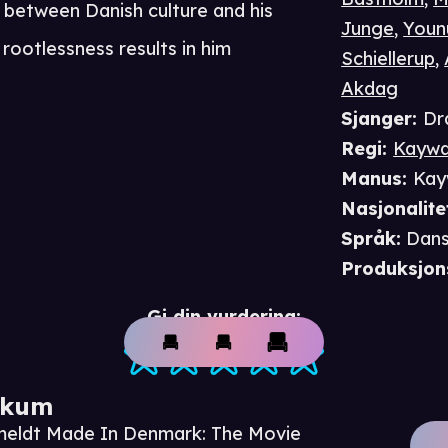
ce between Danish culture and his
Junge
,
Youn
 rootlessness results in him
Schiellerup
,
Akdag
Sjanger
:
Dr
Regi
:
Kaywa
Manus
:
Kay
Nasjonalite
Språk
:
Dan
Produksjon
Gi din vurdering:
ikum
nmeldt Made In Denmark: The Movie