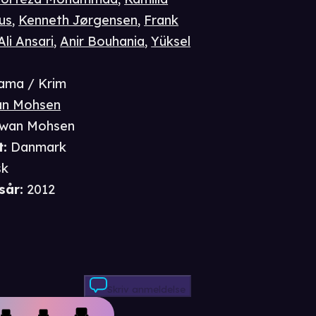
us
,
Kenneth Jørgensen
,
Frank
Ali Ansari
,
Anir Bouhania
,
Yüksel
ama / Krim
n Mohsen
wan Mohsen
t
:
Danmark
sk
sår
:
2012
Skriv anmeldelse