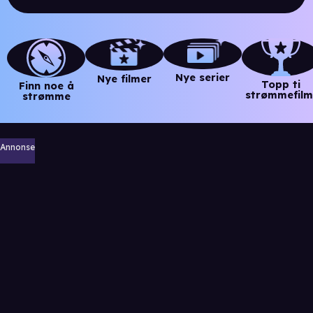
Nye serier
Nye filmer
Topp ti
Finn noe å
strømmefilm
strømme
Annonse