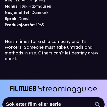
Regi
:
Ebbe Langberg
Manus
:
Tørk Haxthausen
Nasjonalitet
:
Danmark
Språk
:
Dansk
Produksjonsår
:
1963
Harsh times for a ship company and it's
workers. Someone must take untraditional
methods in use. Others can't let destiny drew
apart.