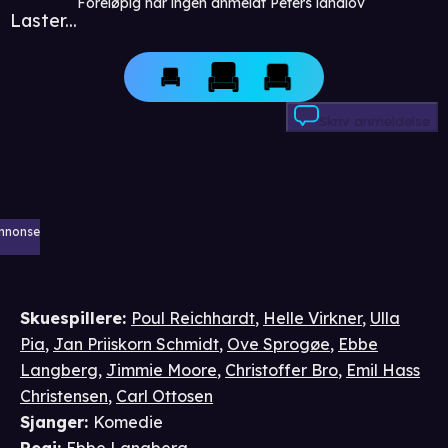
Foreløpig har ingen anmeldt Peters landlov
Laster...
Skriv anmeldelse
nnonse
Skuespillere
:
Poul Reichhardt
,
Helle Virkner
,
Ulla
Pia
,
Jan Priiskorn Schmidt
,
Ove Sprogøe
,
Ebbe
Langberg
,
Jimmie Moore
,
Christoffer Bro
,
Emil Hass
Christensen
,
Carl Ottosen
Sjanger
:
Komedie