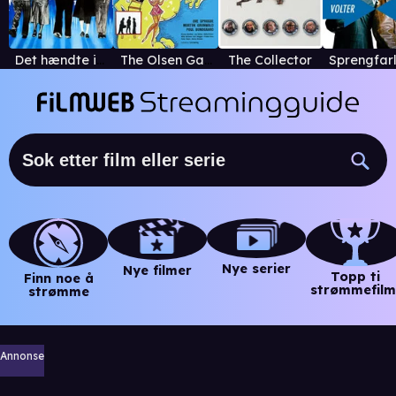
Det hændte i København
The Olsen Gang in Jutland
The Collector
Nye serier
Nye filmer
Topp ti
Finn noe å
strømmefilm
strømme
Annonse