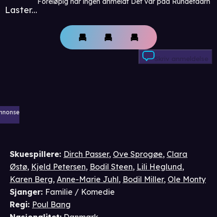
Foreløpig har ingen anmeldt Det var paa Rundetaarn
Laster...
Skriv anmeldelse
nnonse
Skuespillere
:
Dirch Passer
,
Ove Sprogøe
,
Clara
Østø
,
Kjeld Petersen
,
Bodil Steen
,
Lili Heglund
,
Karen Berg
,
Anne-Marie Juhl
,
Bodil Miller
,
Ole Monty
Sjanger
:
Familie / Komedie
Regi
:
Poul Bang