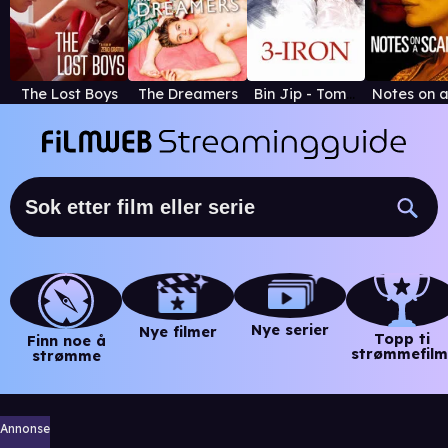
The Lost Boys
The Dreamers
Bin Jip - Tomme hus
Nye serier
Nye filmer
Topp ti
Finn noe å
strømmefilm
strømme
Annonse