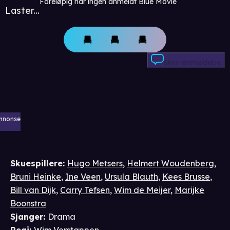
Foreløpig har ingen anmeldt Blue Movie
Laster...
Skriv anmeldelse
nnonse
Skuespillere
:
Hugo Metsers
,
Helmert Woudenberg
,
Bruni Heinke
,
Ine Veen
,
Ursula Blauth
,
Kees Brusse
,
Bill van Dijk
,
Carry Tefsen
,
Wim de Meijer
,
Marijke
Boonstra
Sjanger
:
Drama