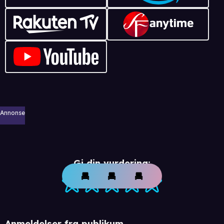
Annonse
Gi din vurdering:
Anmeldelser fra publikum