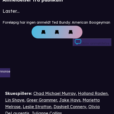
Laster...
Foreløpig har ingen anmeldt Ted Bundy: American Boogeyman
Skriv anmeldelse
nnonse
Skuespillere
:
Chad Michael Murray
,
Holland Roden
,
Lin Shaye
,
Greer Grammer
,
Jake Hays
,
Marietta
Melrose
,
Leslie Stratton
,
Dashiell Connery
,
Olivia
DeLaurentis
,
Julianne Collins