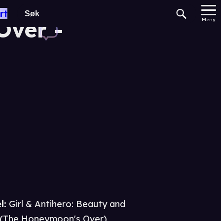
y and the
rt
Over -
Meny
l:
Girl & Antihero: Beauty and
 (The Honeymoon's Over)