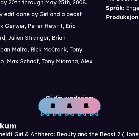
ay 20th through May 25th, 2008.
Språk
:
Enge
y edit done by Girl and a beast
Produksjon
k Gerwer, Peter Hewitt, Eric
d, Julien Stranger, Brian
Sean Malto, Rick McCrank, Tony
sso, Max Schaaf, Tony Miorana, Alex
Gi din vurdering:
ikum
meldt Girl & Antihero: Beauty and the Beast 2 (Ho