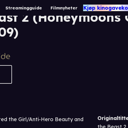
rl & Antihero: Beaut
Kjøp kinogaveko
Streamingguide
Filmnyheter
ast 2 (Honeymoons 
09)
Originaltitte
ed the Girl/Anti-Hero Beauty and
the Beast 2