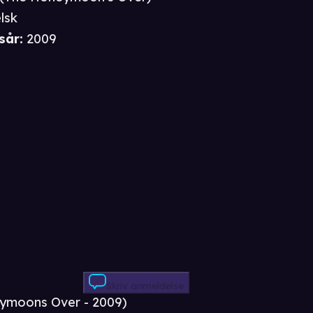
lsk
sår
:
2009
Skriv anmeldelse
neymoons Over - 2009)