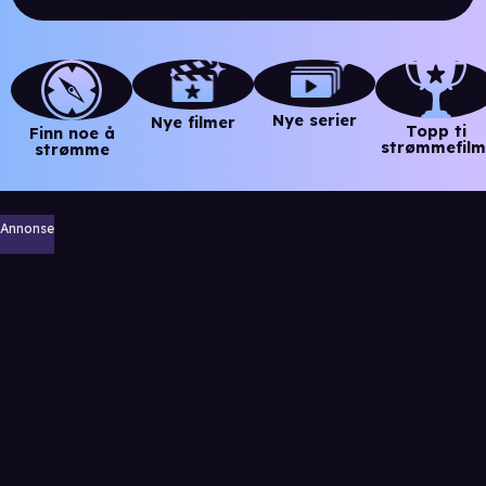
Nye serier
Nye filmer
Topp ti
Finn noe å
strømmefilm
strømme
Annonse