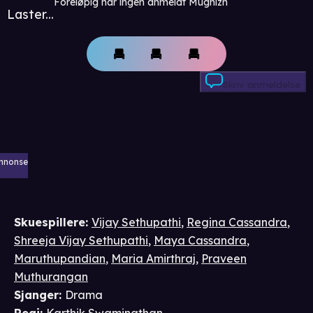
Foreløpig har ingen anmeldt Mughizh
Laster...
Skriv anmeldelse
nnonse
Skuespillere
:
Vijay Sethupathi
,
Regina Cassandra
,
Shreeja Vijay Sethupathi
,
Maya Cassandra
,
Maruthupandian
,
Maria Amirthraj
,
Praveen
Muthurangan
Sjanger
:
Drama