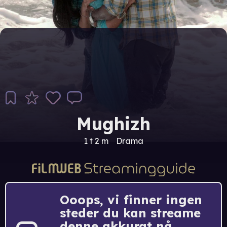
Mughizh
1 t 2 m
Drama
Ooops, vi finner ingen
steder du kan streame
denne akkurat nå.