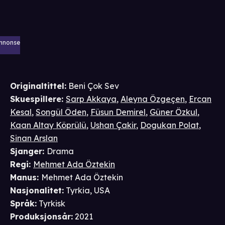
nnonse
Originaltittel:
Beni Çok Sev
Skuespillere
:
Sarp Akkaya
,
Aleyna Özgeçen
,
Ercan
Kesal
,
Songül Öden
,
Füsun Demirel
,
Güner Özkul
,
Kaan Altay Köprülü
,
Ushan Çakir
,
Dogukan Polat
,
Sinan Arslan
Sjanger
:
Drama
Regi
:
Mehmet Ada Öztekin
Manus
:
Mehmet Ada Öztekin
Nasjonalitet
:
Tyrkia, USA
Språk
:
Tyrkisk
Produksjonsår
:
2021