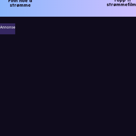
Finn noe å
strømmefilm
strømme
Annonse