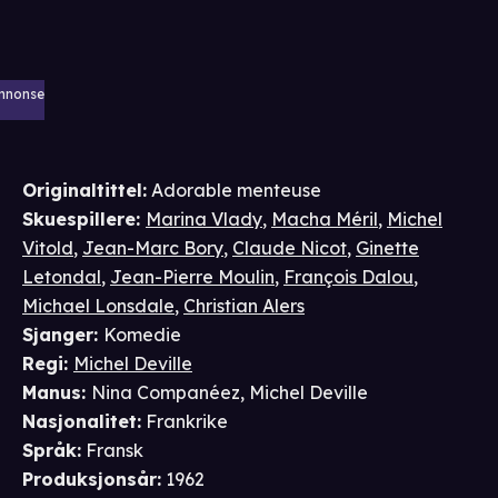
nnonse
Originaltittel:
Adorable menteuse
Skuespillere
:
Marina Vlady
,
Macha Méril
,
Michel
Vitold
,
Jean-Marc Bory
,
Claude Nicot
,
Ginette
Letondal
,
Jean-Pierre Moulin
,
François Dalou
,
Michael Lonsdale
,
Christian Alers
Sjanger
:
Komedie
Regi
:
Michel Deville
Manus
:
Nina Companéez
,
Michel Deville
Nasjonalitet
:
Frankrike
Språk
:
Fransk
Produksjonsår
:
1962