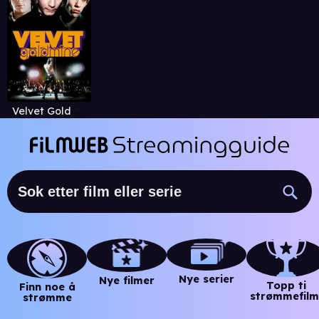
Velvet Goldmine
Nye serier
Nye filmer
Topp ti
Finn noe å
strømmefilm
strømme