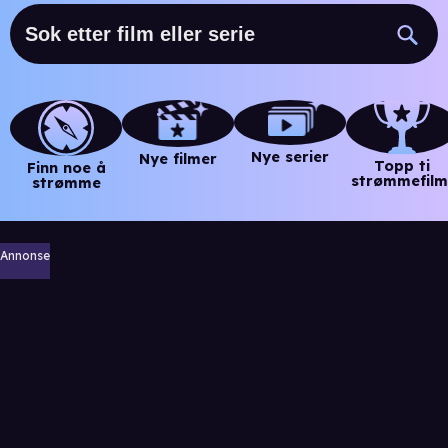
Nye serier
Nye filmer
Topp ti
Finn noe å
strømmefilm
strømme
Annonse