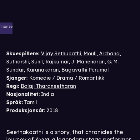
nnonse
Skuespillere
:
Vijay Sethupathi
,
Mouli
,
Archana
,
Sutharshi
,
Sunil
,
Rajkumar
,
J. Mahendran
,
G. M.
Sundar
,
Karunakaran
,
Bagavathi Perumal
Sjanger
:
Komedie / Drama / Romantikk
Regi
:
Balaji Tharaneetharan
Nasjonalitet
:
India
Språk
:
Tamil
Produksjonsår
:
2018
Seethakaathi is a story, that chronicles the
journey of Ayya, a legendary stage performer.