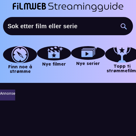
Nye serier
Nye filmer
Topp ti
Finn noe å
strømmefilm
strømme
Annonse