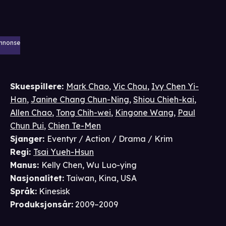
nnonse
Skuespillere
:
Mark Chao
,
Vic Chou
,
Ivy Chen Yi-
Han
,
Janine Chang Chun-Ning
,
Shiou Chieh-kai
,
Allen Chao
,
Tong Chih-wei
,
Kingone Wang
,
Paul
Chun Pui
,
Chien Te-Men
Sjanger
:
Eventyr / Action / Drama / Krim
Regi
:
Tsai Yueh-Hsun
Manus
:
Kelly Chen
,
Wu Luo-ying
Nasjonalitet
:
Taiwan, Kina, USA
Språk
:
Kinesisk
Produksjonsår
:
2009–2009