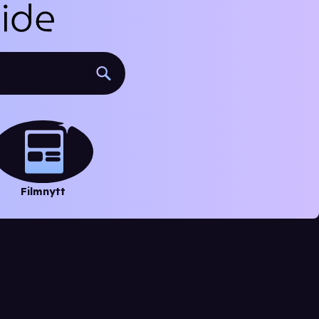
Filmnytt