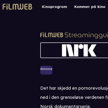
Kinoprogram
Kommer på kino
Annonse
Det har skjedd en pornorevolusj
ned i den grenseløse verdenen fo
Norsk dokumentarserie.