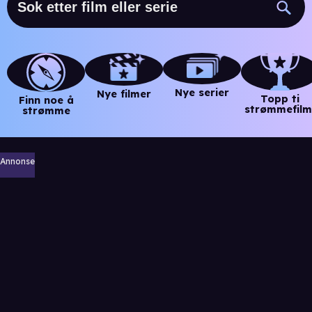
Nye serier
Nye filmer
Topp ti
Finn noe å
strømmefilm
strømme
Annonse