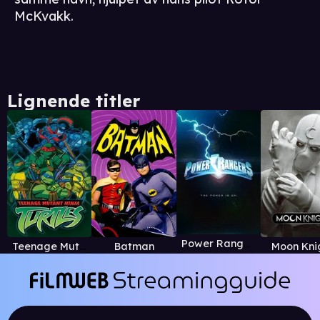
McKvakk.
Lignende titler
Power Rangers
Teenage Mutant Ninja Turtles
Batman
Moon Kni