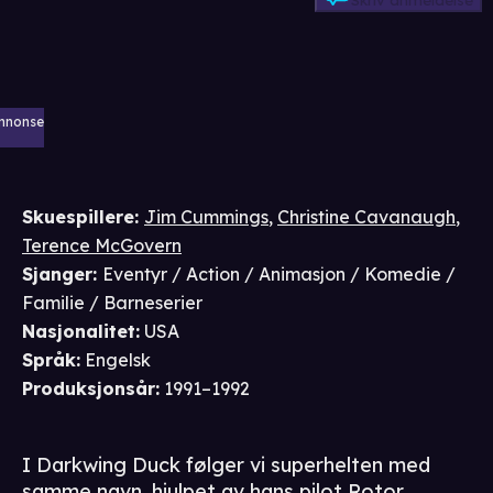
Skriv anmeldelse
nnonse
Skuespillere
:
Jim Cummings
,
Christine Cavanaugh
,
Terence McGovern
Sjanger
:
Eventyr / Action / Animasjon / Komedie /
Familie / Barneserier
Nasjonalitet
:
USA
Språk
:
Engelsk
Produksjonsår
:
1991–1992
I Darkwing Duck følger vi superhelten med
samme navn, hjulpet av hans pilot Rotor