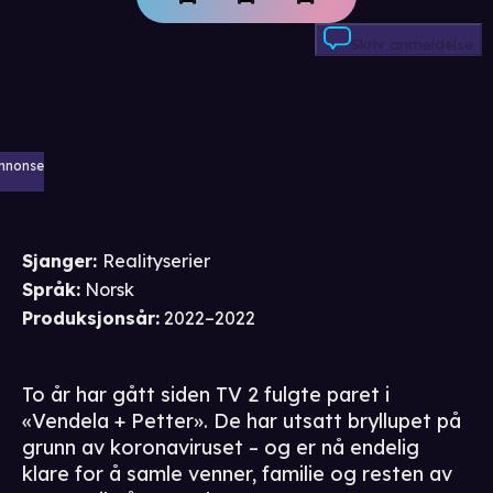
Skriv anmeldelse
nnonse
Sjanger
:
Realityserier
Språk
:
Norsk
Produksjonsår
:
2022–2022
To år har gått siden TV 2 fulgte paret i
«Vendela + Petter». De har utsatt bryllupet på
grunn av koronaviruset – og er nå endelig
klare for å samle venner, familie og resten av