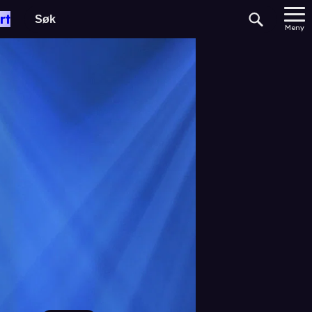
rt
Meny