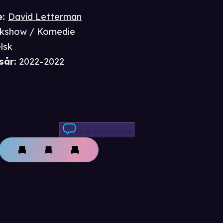
e
:
David Letterman
lkshow / Komedie
lsk
sår
:
2022–2022
Skriv anmeldelse