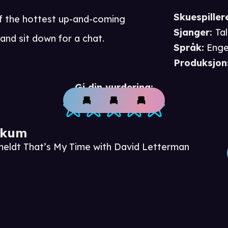
Skuespiller
f the hottest up-and-coming
Sjanger
:
Ta
and sit down for a chat.
Språk
:
Enge
Produksjon
Gi din vurdering:
ikum
meldt That’s My Time with David Letterman