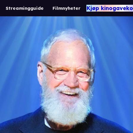
Kjøp kinogaveko
Streamingguide
Filmnyheter