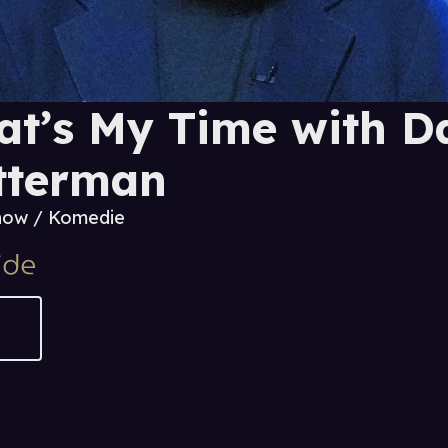
at’s My Time with D
tterman
how / Komedie