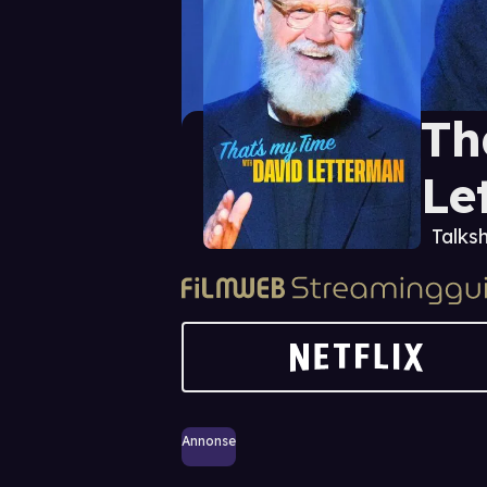
Th
Le
Talks
Annonse