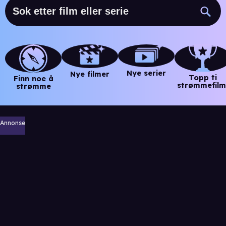
Nye serier
Nye filmer
Topp ti
Finn noe å
strømmefilm
strømme
Annonse