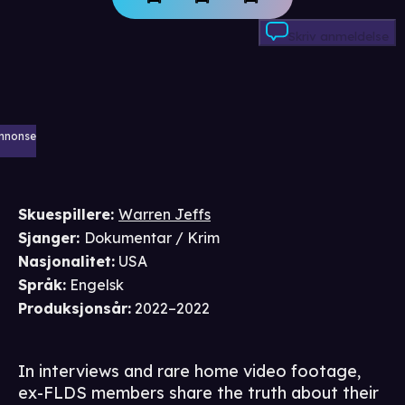
Skriv anmeldelse
nnonse
Skuespillere
:
Warren Jeffs
Sjanger
:
Dokumentar / Krim
Nasjonalitet
:
USA
Språk
:
Engelsk
Produksjonsår
:
2022–2022
In interviews and rare home video footage,
ex-FLDS members share the truth about their