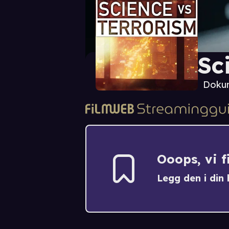
Sc
Doku
Ooops, vi 
Legg den i din h