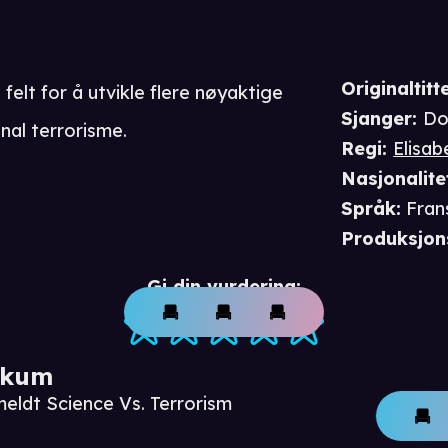
Originaltitte
felt for å utvikle flere nøyaktige
Sjanger
:
Do
nal terrorisme.
Regi
:
Elisab
Nasjonalite
Språk
:
Fran
Produksjon
Gi din vurdering:
ikum
meldt Science Vs. Terrorism