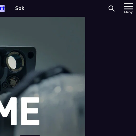
rt
Meny