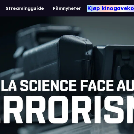
Kjøp kinogaveko
Streamingguide
Filmnyheter