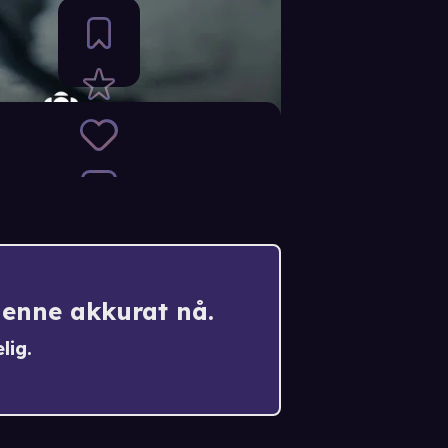
denne akkurat nå.
lig.