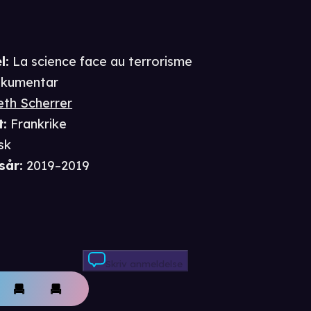
l:
La science face au terrorisme
kumentar
eth Scherrer
t
:
Frankrike
sk
sår
:
2019–2019
Skriv anmeldelse